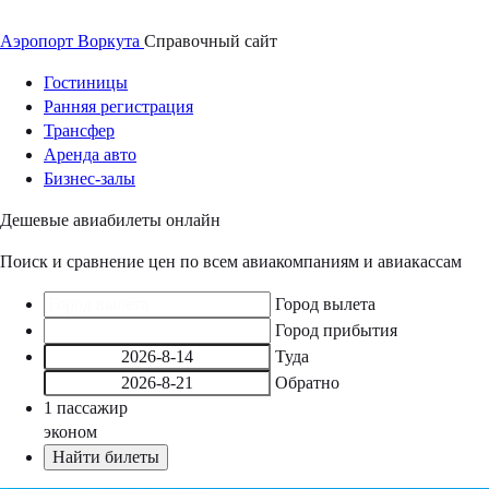
Аэропорт
Воркута
Справочный
сайт
Гостиницы
Ранняя регистрация
Трансфер
Аренда авто
Бизнес-залы
Дешевые авиабилеты онлайн
Поиск и сравнение цен по всем авиакомпаниям и авиакассам
Город вылета
Город прибытия
Туда
Обратно
1
пассажир
эконом
Найти билеты