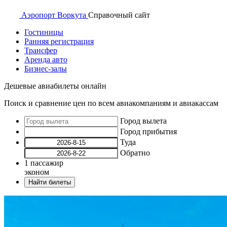
Аэропорт
Воркута
Справочный
сайт
Гостиницы
Ранняя регистрация
Трансфер
Аренда авто
Бизнес-залы
Дешевые авиабилеты онлайн
Поиск и сравнение цен по всем авиакомпаниям и авиакассам
Город вылета
Город прибытия
Туда
Обратно
1
пассажир
эконом
Найти билеты