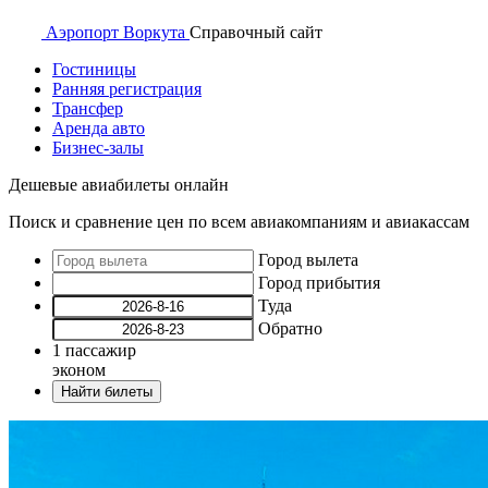
Аэропорт
Воркута
Справочный
сайт
Гостиницы
Ранняя регистрация
Трансфер
Аренда авто
Бизнес-залы
Дешевые авиабилеты онлайн
Поиск и сравнение цен по всем авиакомпаниям и авиакассам
Город вылета
Город прибытия
Туда
Обратно
1
пассажир
эконом
Найти билеты