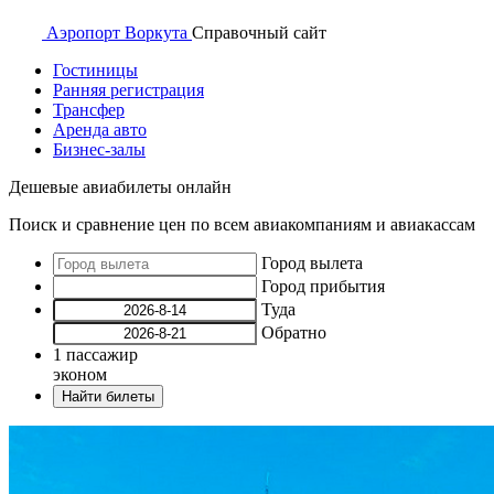
Аэропорт
Воркута
Справочный
сайт
Гостиницы
Ранняя регистрация
Трансфер
Аренда авто
Бизнес-залы
Дешевые авиабилеты онлайн
Поиск и сравнение цен по всем авиакомпаниям и авиакассам
Город вылета
Город прибытия
Туда
Обратно
1
пассажир
эконом
Найти билеты