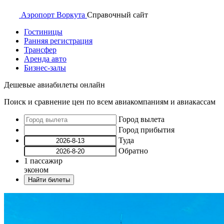
Аэропорт
Воркута
Справочный
сайт
Гостиницы
Ранняя регистрация
Трансфер
Аренда авто
Бизнес-залы
Дешевые авиабилеты онлайн
Поиск и сравнение цен по всем авиакомпаниям и авиакассам
Город вылета
Город прибытия
Туда
Обратно
1
пассажир
эконом
Найти билеты